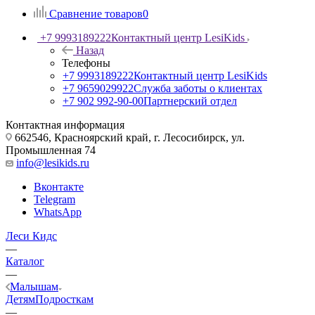
Сравнение товаров
0
+7 9993189222
Контактный центр LesiKids
Назад
Телефоны
+7 9993189222
Контактный центр LesiKids
+7 9659029922
Служба заботы о клиентах
+7 902 992-90-00
Партнерский отдел
Контактная информация
662546, Красноярский край, г. Лесосибирск, ул.
Промышленная 74
info@lesikids.ru
Вконтакте
Telegram
WhatsApp
Леси Кидс
—
Каталог
—
Малышам
Детям
Подросткам
—