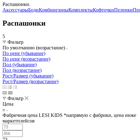
Распашонки
Аксессуары
Боди
Комбинезоны
Комплекты
Кофточки
Пеленки
Пе
Распашонки
5
Фильтр
По умолчанию (возрастание)
По цене (убывание)
По цене (возрастание)
Пол (убывание)
Пол (возрастание)
Рост/Размер (убывание)
Рост/Размер (возрастание)
Фильтр
Цена
Фабричная цена LESI KIDS *напрямую с фабрики, цена ниже
маркетплейсов
73