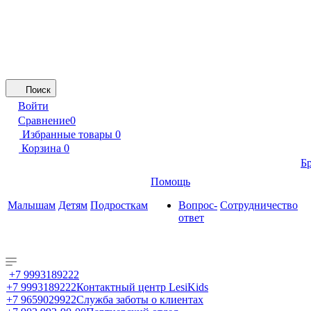
Поиск
Войти
Сравнение
0
Избранные товары
0
Корзина
0
Б
Помощь
Малышам
Детям
Подросткам
Вопрос-
Сотрудничество
ответ
+7 9993189222
+7 9993189222
Контактный центр LesiKids
+7 9659029922
Служба заботы о клиентах