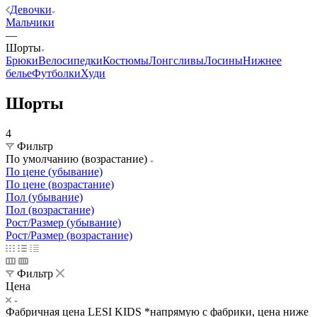
Девочки
Мальчики
—
Шорты
Брюки
Велосипедки
Костюмы
Лонгсливы
Лосины
Нижнее
белье
Футболки
Худи
Шорты
4
Фильтр
По умолчанию (возрастание)
По цене (убывание)
По цене (возрастание)
Пол (убывание)
Пол (возрастание)
Рост/Размер (убывание)
Рост/Размер (возрастание)
Фильтр
Цена
Фабричная цена LESI KIDS *напрямую с фабрики, цена ниже