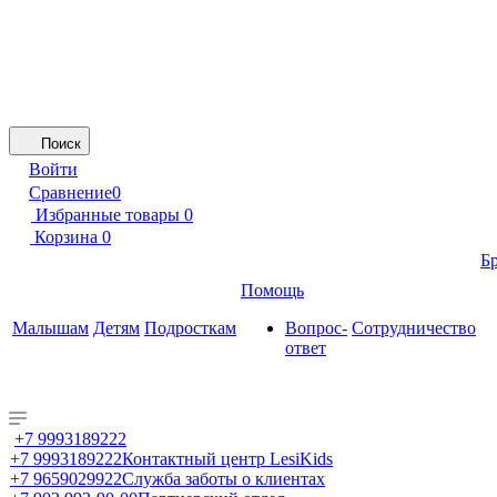
Поиск
Войти
Сравнение
0
Избранные товары
0
Корзина
0
Б
Помощь
Малышам
Детям
Подросткам
Вопрос-
Сотрудничество
ответ
+7 9993189222
+7 9993189222
Контактный центр LesiKids
+7 9659029922
Служба заботы о клиентах