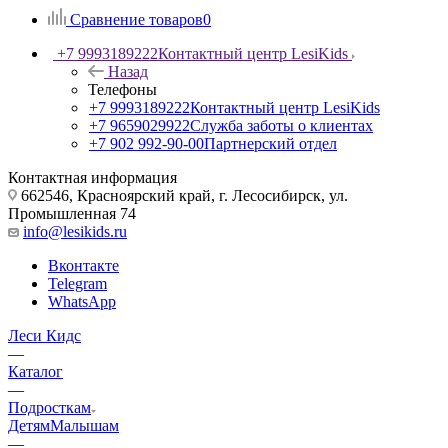
Сравнение товаров
0
+7 9993189222
Контактный центр LesiKids
Назад
Телефоны
+7 9993189222
Контактный центр LesiKids
+7 9659029922
Служба заботы о клиентах
+7 902 992-90-00
Партнерский отдел
Контактная информация
662546, Красноярский край, г. Лесосибирск, ул.
Промышленная 74
info@lesikids.ru
Вконтакте
Telegram
WhatsApp
Леси Кидс
—
Каталог
—
Подросткам
Детям
Малышам
—