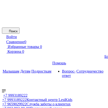
Поиск
Войти
Сравнение
0
Избранные товары
0
Корзина
0
Б
Помощь
Малышам
Детям
Подросткам
Вопрос-
Сотрудничество
ответ
+7 9993189222
+7 9993189222
Контактный центр LesiKids
+7 9659029922
Служба заботы о клиентах