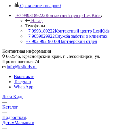
Сравнение товаров
0
+7 9993189222
Контактный центр LesiKids
Назад
Телефоны
+7 9993189222
Контактный центр LesiKids
+7 9659029922
Служба заботы о клиентах
+7 902 992-90-00
Партнерский отдел
Контактная информация
662546, Красноярский край, г. Лесосибирск, ул.
Промышленная 74
info@lesikids.ru
Вконтакте
Telegram
WhatsApp
Леси Кидс
—
Каталог
—
Подросткам
Детям
Малышам
—