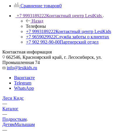
Сравнение товаров
0
+7 9993189222
Контактный центр LesiKids
Назад
Телефоны
+7 9993189222
Контактный центр LesiKids
+7 9659029922
Служба заботы о клиентах
+7 902 992-90-00
Партнерский отдел
Контактная информация
662546, Красноярский край, г. Лесосибирск, ул.
Промышленная 74
info@lesikids.ru
Вконтакте
Telegram
WhatsApp
Леси Кидс
—
Каталог
—
Подросткам
Детям
Малышам
—