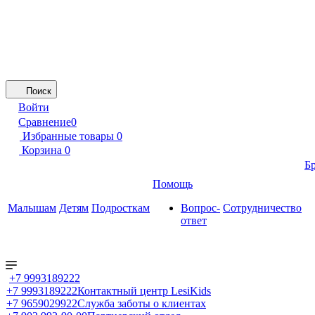
Поиск
Войти
Сравнение
0
Избранные товары
0
Корзина
0
Б
Помощь
Малышам
Детям
Подросткам
Вопрос-
Сотрудничество
ответ
+7 9993189222
+7 9993189222
Контактный центр LesiKids
+7 9659029922
Служба заботы о клиентах