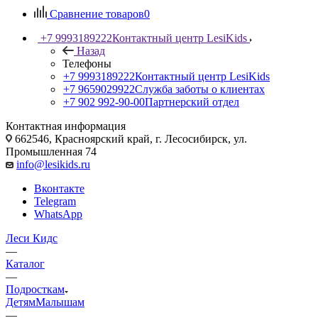
Сравнение товаров
0
+7 9993189222
Контактный центр LesiKids
Назад
Телефоны
+7 9993189222
Контактный центр LesiKids
+7 9659029922
Служба заботы о клиентах
+7 902 992-90-00
Партнерский отдел
Контактная информация
662546, Красноярский край, г. Лесосибирск, ул.
Промышленная 74
info@lesikids.ru
Вконтакте
Telegram
WhatsApp
Леси Кидс
—
Каталог
—
Подросткам
Детям
Малышам
—