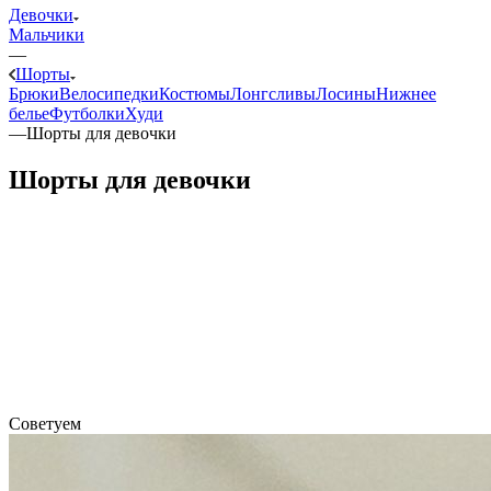
Девочки
Мальчики
—
Шорты
Брюки
Велосипедки
Костюмы
Лонгсливы
Лосины
Нижнее
белье
Футболки
Худи
—
Шорты для девочки
Шорты для девочки
Советуем