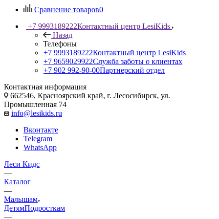
Сравнение товаров
0
+7 9993189222
Контактный центр LesiKids
Назад
Телефоны
+7 9993189222
Контактный центр LesiKids
+7 9659029922
Служба заботы о клиентах
+7 902 992-90-00
Партнерский отдел
Контактная информация
662546, Красноярский край, г. Лесосибирск, ул.
Промышленная 74
info@lesikids.ru
Вконтакте
Telegram
WhatsApp
Леси Кидс
—
Каталог
—
Малышам
Детям
Подросткам
—