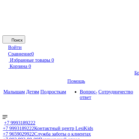
Поиск
Войти
Сравнение
0
Избранные товары
0
Корзина
0
Б
Помощь
Малышам
Детям
Подросткам
Вопрос-
Сотрудничество
ответ
+7 9993189222
+7 9993189222
Контактный центр LesiKids
+7 9659029922
Служба заботы о клиентах