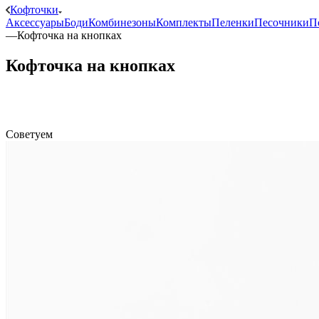
Кофточки
Аксессуары
Боди
Комбинезоны
Комплекты
Пеленки
Песочники
П
—
Кофточка на кнопках
Кофточка на кнопках
Советуем