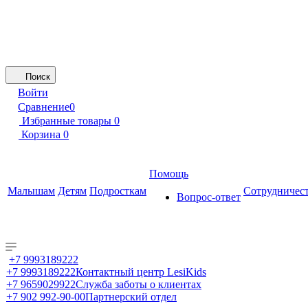
Поиск
Войти
Сравнение
0
Избранные товары
0
Корзина
0
Помощь
Малышам
Детям
Подросткам
Сотрудничес
Вопрос-ответ
+7 9993189222
+7 9993189222
Контактный центр LesiKids
+7 9659029922
Служба заботы о клиентах
+7 902 992-90-00
Партнерский отдел