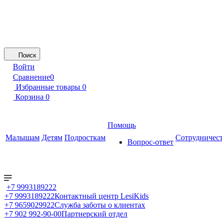
Поиск
Войти
Сравнение
0
Избранные товары
0
Корзина
0
Помощь
Малышам
Детям
Подросткам
Сотрудничес
Вопрос-ответ
+7 9993189222
+7 9993189222
Контактный центр LesiKids
+7 9659029922
Служба заботы о клиентах
+7 902 992-90-00
Партнерский отдел