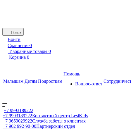
Поиск
Войти
Сравнение
0
Избранные товары
0
Корзина
0
Помощь
Малышам
Детям
Подросткам
Сотрудничес
Вопрос-ответ
+7 9993189222
+7 9993189222
Контактный центр LesiKids
+7 9659029922
Служба заботы о клиентах
+7 902 992-90-00
Партнерский отдел