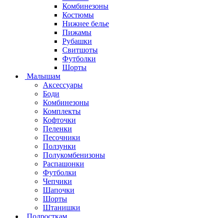
Комбинезоны
Костюмы
Нижнее белье
Пижамы
Рубашки
Свитшоты
Футболки
Шорты
Малышам
Аксессуары
Боди
Комбинезоны
Комплекты
Кофточки
Пеленки
Песочники
Ползунки
Полукомбенизоны
Распашонки
Футболки
Чепчики
Шапочки
Шорты
Штанишки
Подросткам