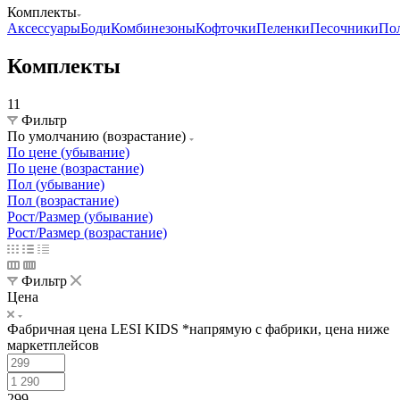
Комплекты
Аксессуары
Боди
Комбинезоны
Кофточки
Пеленки
Песочники
По
Комплекты
11
Фильтр
По умолчанию (возрастание)
По цене (убывание)
По цене (возрастание)
Пол (убывание)
Пол (возрастание)
Рост/Размер (убывание)
Рост/Размер (возрастание)
Фильтр
Цена
Фабричная цена LESI KIDS *напрямую с фабрики, цена ниже
маркетплейсов
299