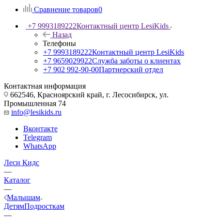
Сравнение товаров
0
+7 9993189222
Контактный центр LesiKids
Назад
Телефоны
+7 9993189222
Контактный центр LesiKids
+7 9659029922
Служба заботы о клиентах
+7 902 992-90-00
Партнерский отдел
Контактная информация
662546, Красноярский край, г. Лесосибирск, ул.
Промышленная 74
info@lesikids.ru
Вконтакте
Telegram
WhatsApp
Леси Кидс
—
Каталог
—
Малышам
Детям
Подросткам
—