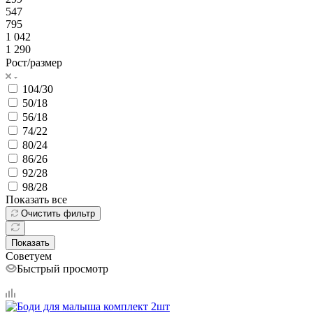
547
795
1 042
1 290
Рост/размер
104/30
50/18
56/18
74/22
80/24
86/26
92/28
98/28
Показать все
Очистить фильтр
Показать
Советуем
Быстрый просмотр