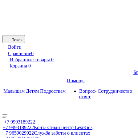
Поиск
Войти
Сравнение
0
Избранные товары
0
Корзина
0
Б
Помощь
Малышам
Детям
Подросткам
Вопрос-
Сотрудничество
ответ
+7 9993189222
+7 9993189222
Контактный центр LesiKids
+7 9659029922
Служба заботы о клиентах